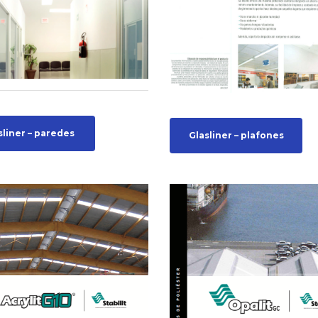
sliner – paredes
Glasliner – plafones