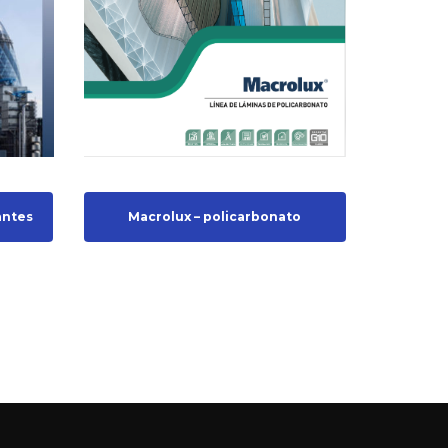
antes
Macrolux – policarbonato
celular