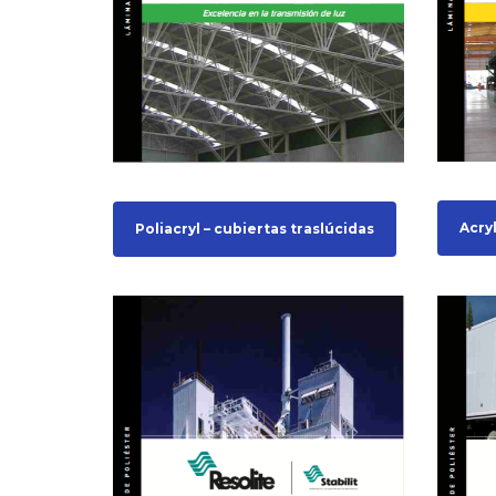
Acryl
Poliacryl – cubiertas traslúcidas