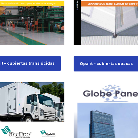
it – cubiertas translúcidas
Opalit – cubiertas opacas