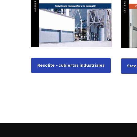
Resolite – cubiertas industriales
Stee