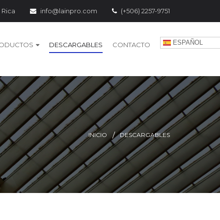
 Rica
info@lainpro.com
(+506) 2257-9751
ESPAÑOL
ODUCTOS
DESCARGABLES
CONTACTO
INICIO
DESCARGABLES