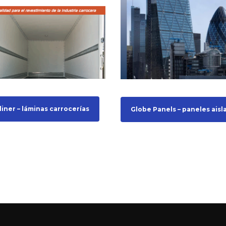
liner – láminas carrocerías
Globe Panels – paneles aisl