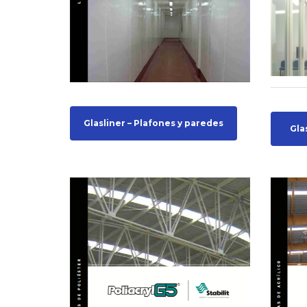
Glasliner – Plafones y paredes
Gla